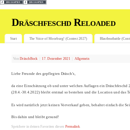
Dräschfeschd Reloaded
Start
The Voice of Moorburg! (Contest 2027)
Blastbeatbattle (Con
Von
DräschBock
|
17. Dezember 2021
|
Allgemein
Liebe Freunde des gepflegten Dräsch’s,
da eine Einschätzung ob und unter welchen Auflagen ein Dräschfeschd 20
(28.4.-30.4.2022) bleibt erstmal so bestehen und die Location und das Tea
Es wird natürlich jetzt keinen Vorverkauf geben, behaltet einfach die S
Bis dahin und bleibt gesund!
Speichere in deinen Favoriten diesen
Permalink
.