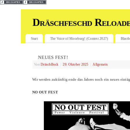
Dräschfeschd Reload
Start
The Voice of Moorburg! (Contest 2027)
Blastb
NEUES FEST!
Von
DräschBock
|
29. Oktober 2025
|
Allgemein
Wir werden zukünftig ende das Jahres noch ein neues eintäg
NO OUT FEST