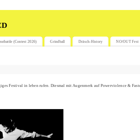
ed
eatbattle (Contest 2026)
Grindball
Dräsch-History
NO/OUT Fest
iges Festival in leben rufen. Diesmal mit Augenmerk auf Powerviolence & Fastco