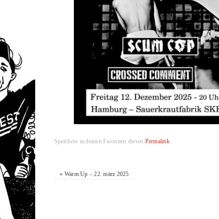
Speichere in deinen Favoriten diesen
Permalink
.
«
Warm Up – 22. märz 2025